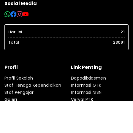
Sosial Media
Hari Ini
21
Total
23091
Profil
Link Penting
Profil Sekolah
Dapodikdasmen
Staf Tenaga Kependidikan
Informasi GTK
Staf Pengajar
Informasi NISN
Galeri
Verval PTK
Agenda
Verval PD
Fasilitas
PMP
Kontak
Absensi Online