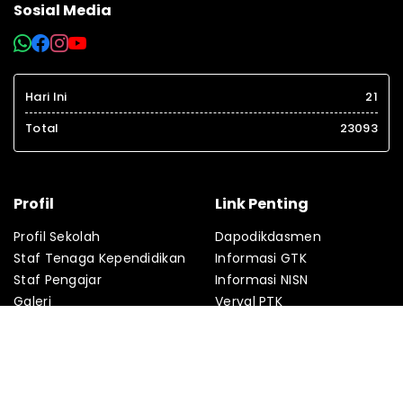
Sosial Media
Hari Ini
21
Total
23093
Profil
Link Penting
Profil Sekolah
Dapodikdasmen
Staf Tenaga Kependidikan
Informasi GTK
Staf Pengajar
Informasi NISN
Galeri
Verval PTK
Agenda
Verval PD
Fasilitas
PMP
Kontak
Absensi Online