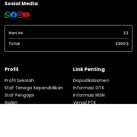
Sosial Media
Hari Ini
22
Total
23003
Profil
Link Penting
Profil Sekolah
Dapodikdasmen
Staf Tenaga Kependidikan
Informasi GTK
Staf Pengajar
Informasi NISN
Galeri
Verval PTK
Agenda
Verval PD
Fasilitas
PMP
Kontak
Absensi Online