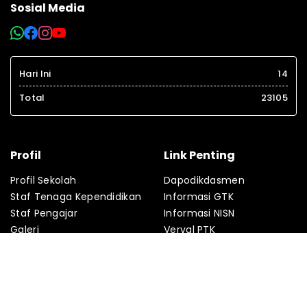
Sosial Media
Hari Ini
14
Total
23105
Profil
Link Penting
Profil Sekolah
Dapodikdasmen
Staf Tenaga Kependidikan
Informasi GTK
Staf Pengajar
Informasi NISN
Galeri
Verval PTK
Agenda
Verval PD
Fasilitas
PMP
Kontak
Absensi Online