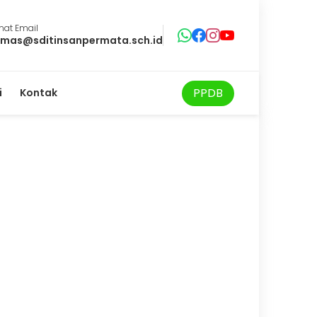
mat Email
mas@sditinsanpermata.sch.id
PPDB
i
Kontak