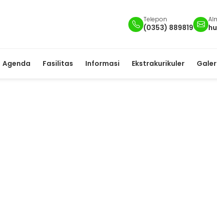
Telepon
Al
(0353) 889819
hu
Agenda
Fasilitas
Informasi
Ekstrakurikuler
Galer