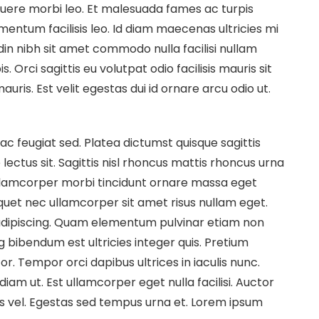
uere morbi leo. Et malesuada fames ac turpis
entum facilisis leo. Id diam maecenas ultricies mi
udin nibh sit amet commodo nulla facilisi nullam
. Orci sagittis eu volutpat odio facilisis mauris sit
ris. Est velit egestas dui id ornare arcu odio ut.
c feugiat sed. Platea dictumst quisque sagittis
 lectus sit. Sagittis nisl rhoncus mattis rhoncus urna
Ullamcorper morbi tincidunt ornare massa eget
quet nec ullamcorper sit amet risus nullam eget.
t adipiscing. Quam elementum pulvinar etiam non
g bibendum est ultricies integer quis. Pretium
r. Tempor orci dapibus ultrices in iaculis nunc.
diam ut. Est ullamcorper eget nulla facilisi. Auctor
s vel. Egestas sed tempus urna et. Lorem ipsum