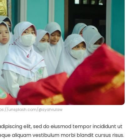
tps://unsplash.com/@syahrulaw
ipiscing elit, sed do eiusmod tempor incididunt ut
eque aliquam vestibulum morbi blandit cursus risus.