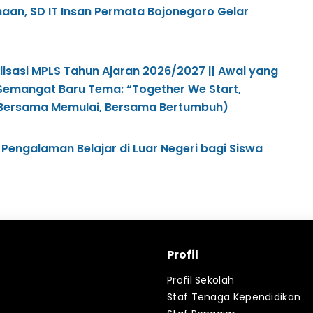
haan, SD IT Insan Permata Bojonegoro Gelar
lisasi MPLS Tahun Ajaran 2026/2027 || Awal yang
 Semangat Baru Tema: “Together We Start,
Bersama Memulai, Bersama Bertumbuh)
Pengalaman Belajar di Luar Negeri bagi Siswa
Profil
Profil Sekolah
Staf Tenaga Kependidikan