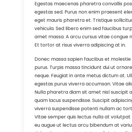
Egestas maecenas pharetra convallis pos
egestas sed. Purus non enim praesent elem
eget mauris pharetra et. Tristique sollicit
vehicula. Sed libero enim sed faucibus turpis
amet massa. A arcu cursus vitae congue mau
Et tortor at risus viverra adipiscing at in.
Donec massa sapien faucibus et molestie a
purus. Turpis massa tincidunt dui ut ornare
neque. Feugiat in ante metus dictum at. 
egestas purus viverra accumsan. Vitae ali
Nulla pharetra diam sit amet nisl suscipi
quam lacus suspendisse. Suscipit adipiscin
viverra suspendisse potenti nullam ac torto
Vitae semper quis lectus nulla at volutpat 
eu augue ut lectus arcu bibendum at variu