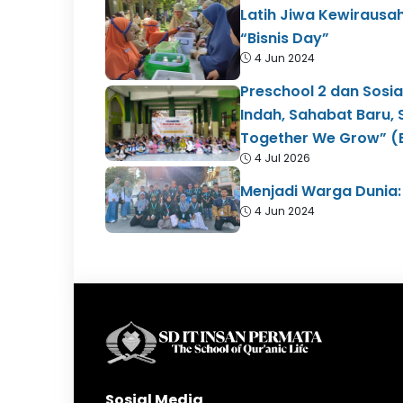
Latih Jiwa Kewirausa
“Bisnis Day”
4 Jun 2024
Preschool 2 dan Sosia
Indah, Sahabat Baru,
Together We Grow” (
4 Jul 2026
Menjadi Warga Dunia: 
4 Jun 2024
Sosial Media