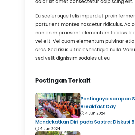
dolor sit amet consectetur adipiscing elit.
Eu scelerisque felis imperdiet proin ferm
parturient montes nascetur ridiculus. Ac o
non enim praesent elementum facilisis leo
vel elit. Vel quam elementum pulvinar etia
cras. Sed risus ultricies tristique nulla. Va
sed velit dignissim sodales ut eu.
Postingan Terkait
Pentingnya sarapan 
Breakfast Day
4 Jun 2024
Mendekatkan Diri pada Sastra: Diskusi B
4 Jun 2024