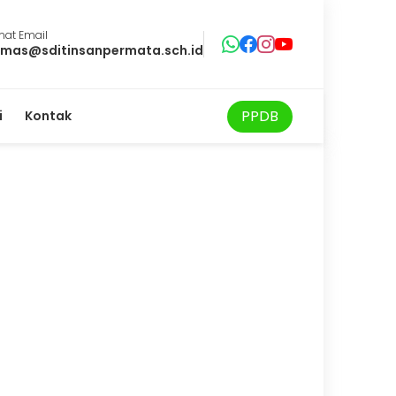
mat Email
mas@sditinsanpermata.sch.id
PPDB
i
Kontak