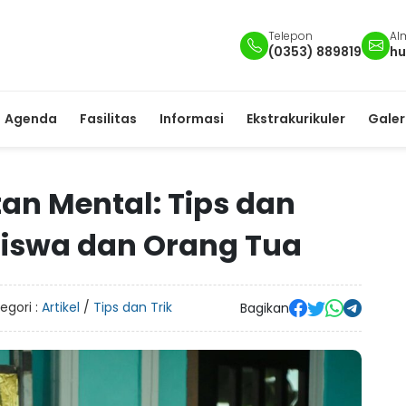
Telepon
Al
(0353) 889819
hu
Agenda
Fasilitas
Informasi
Ekstrakurikuler
Galer
an Mental: Tips dan
Siswa dan Orang Tua
egori :
Artikel
/
Tips dan Trik
Bagikan