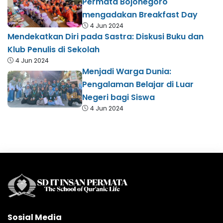
Permata Bojonegoro
mengadakan Breakfast Day
4 Jun 2024
Mendekatkan Diri pada Sastra: Diskusi Buku dan
Klub Penulis di Sekolah
4 Jun 2024
Menjadi Warga Dunia:
Pengalaman Belajar di Luar
Negeri bagi Siswa
4 Jun 2024
Sosial Media