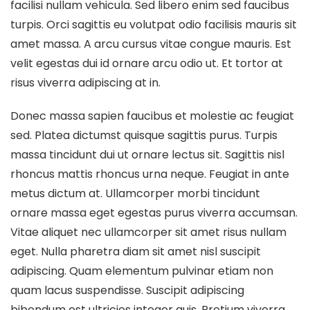
facilisi nullam vehicula. Sed libero enim sed faucibus
turpis. Orci sagittis eu volutpat odio facilisis mauris sit
amet massa. A arcu cursus vitae congue mauris. Est
velit egestas dui id ornare arcu odio ut. Et tortor at
risus viverra adipiscing at in.
Donec massa sapien faucibus et molestie ac feugiat
sed. Platea dictumst quisque sagittis purus. Turpis
massa tincidunt dui ut ornare lectus sit. Sagittis nisl
rhoncus mattis rhoncus urna neque. Feugiat in ante
metus dictum at. Ullamcorper morbi tincidunt
ornare massa eget egestas purus viverra accumsan.
Vitae aliquet nec ullamcorper sit amet risus nullam
eget. Nulla pharetra diam sit amet nisl suscipit
adipiscing. Quam elementum pulvinar etiam non
quam lacus suspendisse. Suscipit adipiscing
bibendum est ultricies integer quis. Pretium viverra