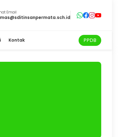
mat Email
mas@sditinsanpermata.sch.id
PPDB
i
Kontak