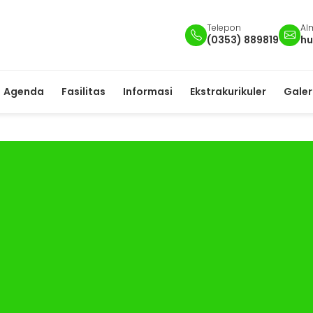
Telepon
Al
(0353) 889819
hu
Agenda
Fasilitas
Informasi
Ekstrakurikuler
Galer