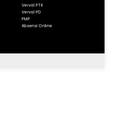
Verval PTK
Verval PD
PMP
Absensi Online