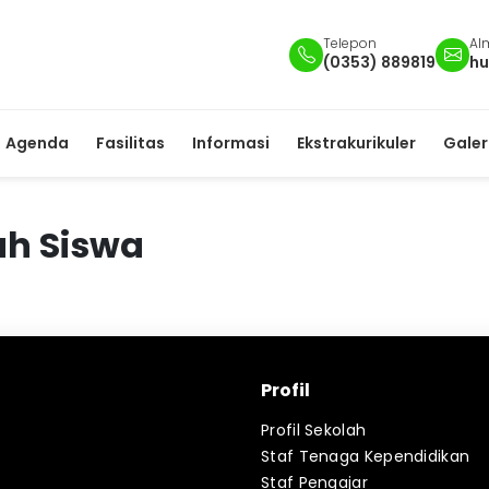
Telepon
Al
(0353) 889819
hu
Agenda
Fasilitas
Informasi
Ekstrakurikuler
Galer
h Siswa
Profil
Profil Sekolah
Staf Tenaga Kependidikan
Staf Pengajar