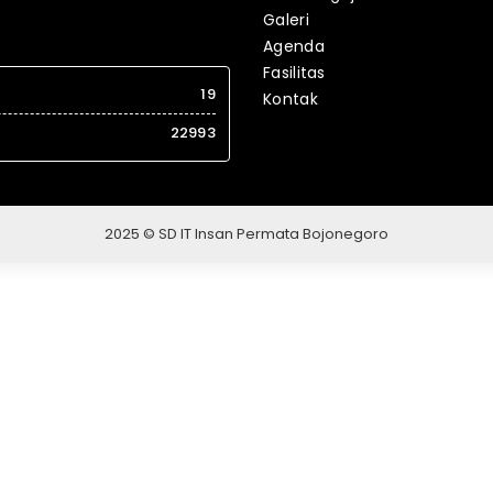
Galeri
Agenda
Fasilitas
19
Kontak
22993
2025 © SD IT Insan Permata Bojonegoro