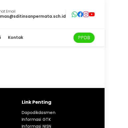
mat Email
mas@sditinsanpermata.sch.id
PPDB
i
Kontak
Link Penting
Dapodikdasmen
Informasi GTK
Informasi NISN